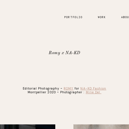
PORTFOLIO
WORK
ABO
Romy x NA-KD
Editorial Photography ~
ROMY
for
NA-KD Fashion
Montpellier 2020 ~ Photographer :
Milie Del