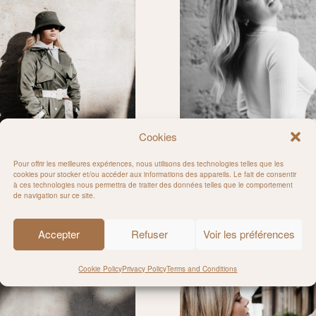
Cookies
Pour offrir les meilleures expériences, nous utilisons des technologies telles que les
cookies pour stocker et/ou accéder aux informations des appareils. Le fait de consentir
à ces technologies nous permettra de traiter des données telles que le comportement
de navigation sur ce site.
Accepter
Refuser
Voir les préférences
Cookie Policy
Privacy Policy
Terms and Conditions