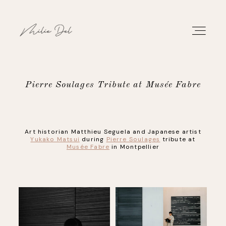
Pierre Soulages Tribute at Musée Fabre
PORTFOLIO
Art historian Matthieu Seguela and Japanese artist
WORK
Yukako Matsui
during
Pierre Soulages
tribute at
Musée Fabre
in Montpellier
ABOUT
CONTACT