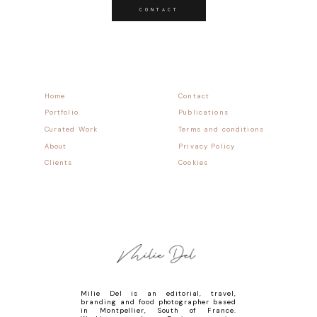
CONTACT
Home
Contact
Portfolio
Publications
Curated Work
Terms and conditions
About
Privacy Policy
Clients
Cookies
Milie Del is an editorial, travel,
branding and food photographer based
in Montpellier, South of France.