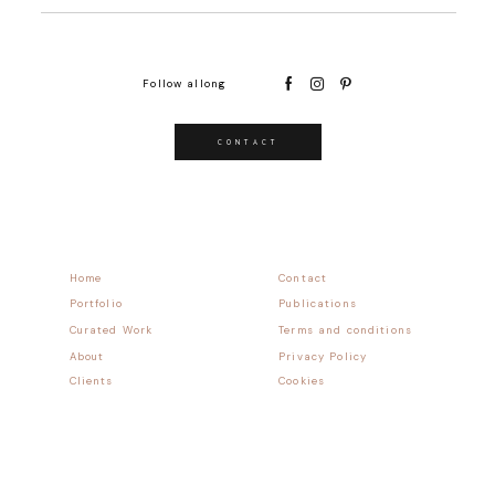
Follow allong
CONTACT
Home
Contact
Portfolio
Publications
Curated Work
Terms and conditions
About
Privacy Policy
Clients
Cookies