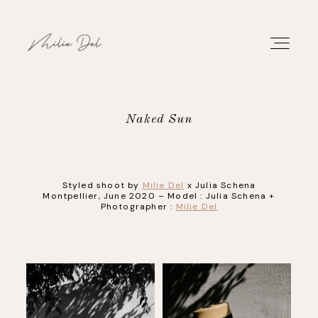
Naked Sun
PORTFOLIO
Styled shoot by
Milie Del
x Julia Schena
WORK
Montpellier, June 2020 – Model : Julia Schena +
Photographer :
Milie Del
ABOUT
CONTACT