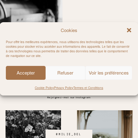
Cookies
Pour offrir les meilleures expériences, nous utilisons des technologies telles que les
cookies pour stocker et/ou accéder aux informations des appareils. Le fait de consentir
à ces technologies nous permettra de traiter des données telles que le comportement
maine La Lauzeta
de navigation sur ce site.
Accepter
Refuser
Voir les préférences
Cookie Policy
Privacy Policy
Termes et Conditions
Rejoignez-moi sur Instagram
@MILIE_DEL