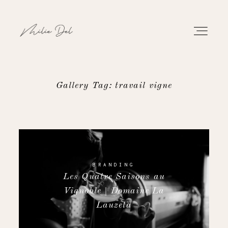
Gallery Tag: travail vigne
PORTFOLIO
TRAVAUX
À PROPOS
BRANDING
Les Quatre Saisons au
Vignoble | Domaine La
CONTACT
Lauzeta