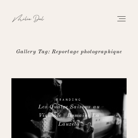
Gallery Tag: Reportage photographique
PORTFOLIO
TRAVAUX
À PROPOS
BRANDING
Les Quatre Saisons au
Vignoble | Domaine La
CONTACT
Lauzeta