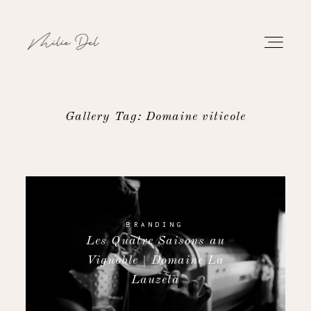
Gallery Tag: Domaine viticole
PORTFOLIO
TRAVAUX
À PROPOS
BRANDING
Les Quatre Saisons au
Vignoble | Domaine La
CONTACT
Lauzeta