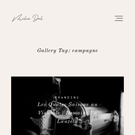
Gallery Tag: campagne
PORTFOLIO
TRAVAUX
À PROPOS
BRANDING
Les Quatre Saisons au
Vignoble | Domaine La
CONTACT
Lauzeta