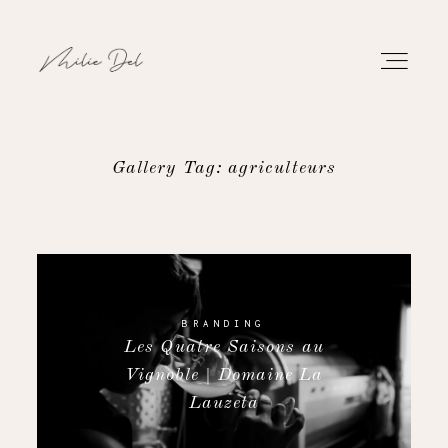
Gallery Tag: agriculteurs
PORTFOLIO
TRAVAUX
À PROPOS
BRANDING
Les Quatre Saisons au
Vignoble | Domaine La
CONTACT
Lauzeta