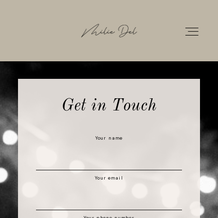
HOME
Get in Touch
PORTFOLIO
Your name
GALLERIES
Your email
INFOS
CONTACT
Your phone number