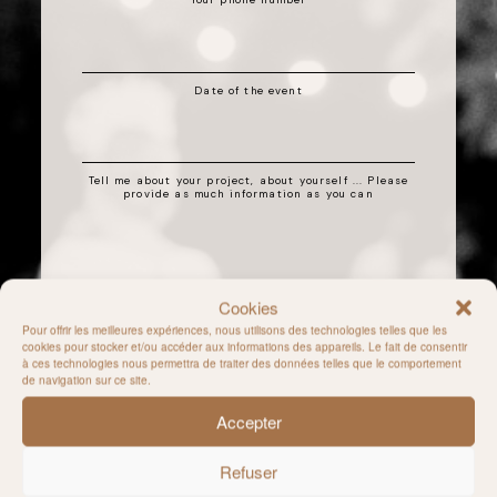
Date of the event
Tell me about your project, about yourself ... Please
provide as much information as you can
Cookies
Your instagram
Pour offrir les meilleures expériences, nous utilisons des technologies telles que les
cookies pour stocker et/ou accéder aux informations des appareils. Le fait de consentir
à ces technologies nous permettra de traiter des données telles que le comportement
de navigation sur ce site.
What did you love about my work ?
Accepter
Refuser