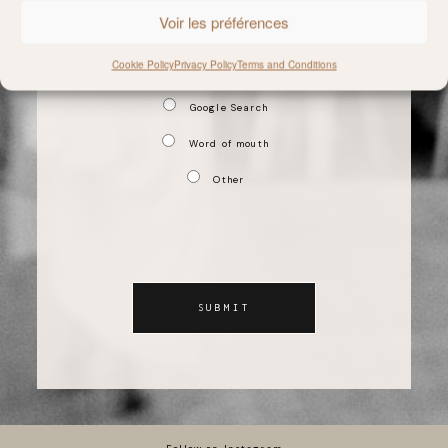
How did your hear about me ?
Voir les préférences
Social Networks
Cookie Policy
Privacy Policy
Terms and Conditions
LMNAP
Google Search
Word of mouth
Other