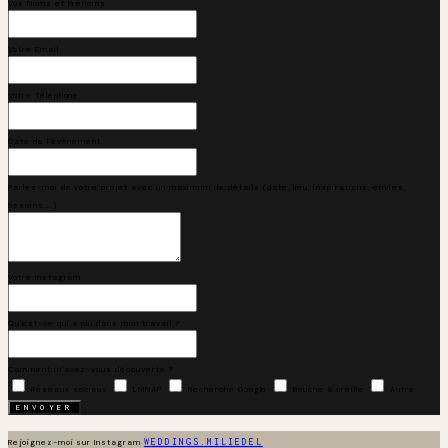
Vos Noms et Prénoms
Votre Email
Votre Téléphone
Date de l'événement
Parlez-moi de votre projet avec un maximum de détails (date, lieu, inspirations, envies,
besoins...)
Votre Instagram
Qu'est-ce qui a plu dans mon travail ?
Comment m'avez-vous découverte ?
Réseaux sociaux
LMNAP
Recherche Google
Bouche à oreille
Autre
WEDDINGS.MILIEDEL
Rejoignez-moi sur Instagram