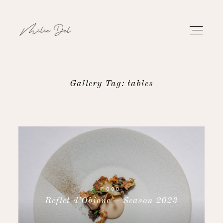
Gallery Tag: tables
PORTFOLIO
WORK
ABOUT
CONTACT
FOOD
Reflet d’Obione – Season 2023