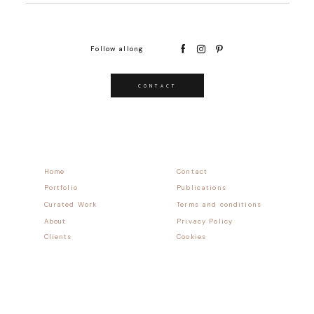
Follow allong
CONTACT
Home
Contact
Portfolio
Publications
Curated Work
Terms and conditions
About
Privacy Policy
Clients
Cookies