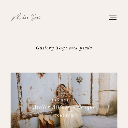
Gallery Tag: nus pieds
PORTFOLIO
WORK
ABOUT
BRANDING
Atelier Aliénor ~ Basque
CONTACT
country