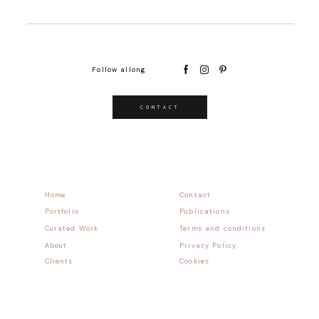
Follow allong
CONTACT
Home
Contact
Portfolio
Publications
Curated Work
Terms and conditions
About
Privacy Policy
Clients
Cookies