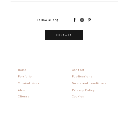
Follow allong
CONTACT
Home
Contact
Portfolio
Publications
Curated Work
Terms and conditions
About
Privacy Policy
Clients
Cookies