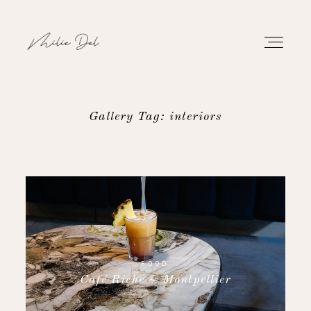
Gallery Tag: interiors
PORTFOLIO
WORK
ABOUT
CONTACT
FOOD
Café Riche ~ Montpellier