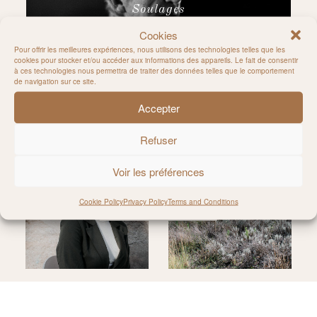
Soulages
Cookies
Pour offrir les meilleures expériences, nous utilisons des technologies telles que les
cookies pour stocker et/ou accéder aux informations des appareils. Le fait de consentir
à ces technologies nous permettra de traiter des données telles que le comportement
de navigation sur ce site.
Accepter
Follow on Instagram
Refuser
Voir les préférences
Cookie Policy
Privacy Policy
Terms and Conditions
@MILIE_DEL