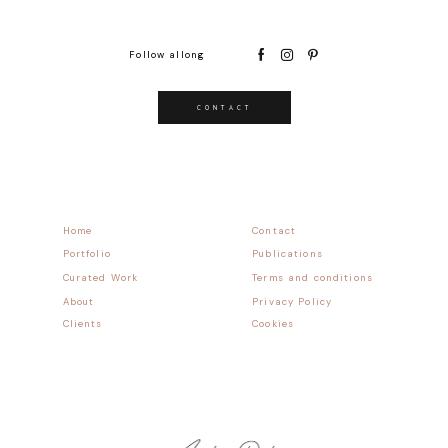
Follow allong
CONTACT
Home
Contact
Portfolio
Publications
Curated Work
Terms and conditions
About
Privacy Policy
Clients
Cookies