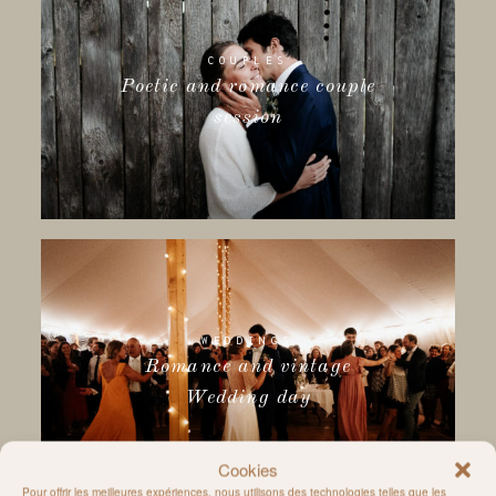
COUPLES
Poetic and romance couple
session
WEDDINGS
Romance and vintage
Wedding day
Cookies
Pour offrir les meilleures expériences, nous utilisons des technologies telles que les