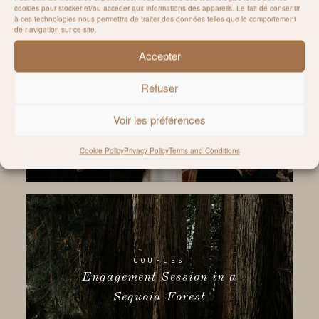
cookies pour stocker et/ou accéder aux informations des appareils. Le fait de consentir
à ces technologies nous permettra de traiter des données telles que le comportement
de navigation sur ce site.
Accepter
WEDDINGS
Refuser
A dreamy Wedding under the
Fig Trees
Voir les préférences
Cookie Policy
Privacy Policy
Terms and Conditions
COUPLES
Engagement Session in a
Sequoia Forest