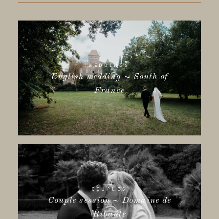
WEDDINGS
English wedding ~ South of
France
COUPLES
Couple session ~ Domaine de
Ribaute