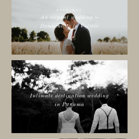
WEDDINGS
An elegant wedding ~
Domaine de la Volière
WEDDINGS
Intimate destination wedding
in Panama