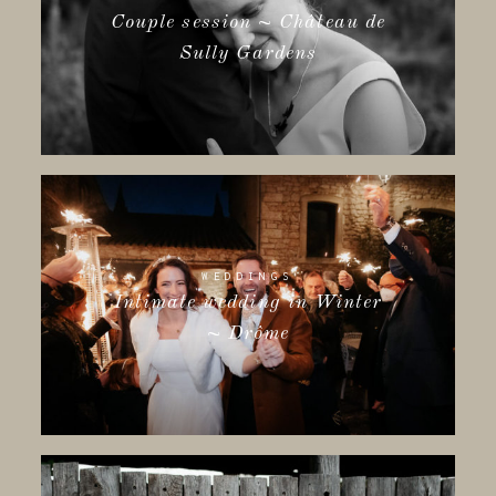
Couple session ~ Château de
Sully Gardens
WEDDINGS
Intimate wedding in Winter
~ Drôme