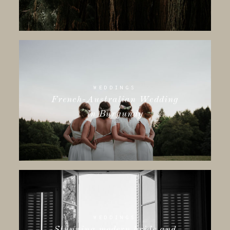
WEDDINGS
French-Australian Wedding
in Burgundy
WEDDINGS
Stunning modern bride and