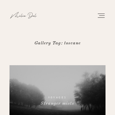
Gallery Tag: toscane
PORTFOLIO
TRAVAUX
À PROPOS
CONTACT
VOYAGES
Stranger mists