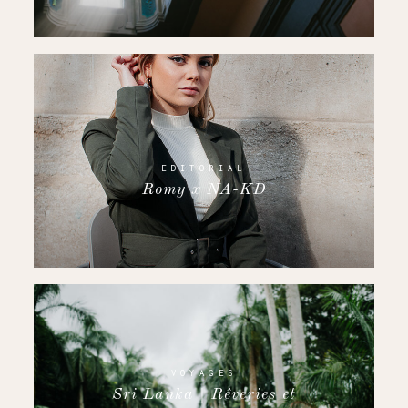
EDITORIAL
Romy x NA-KD
VOYAGES
Sri Lanka | Rêveries et