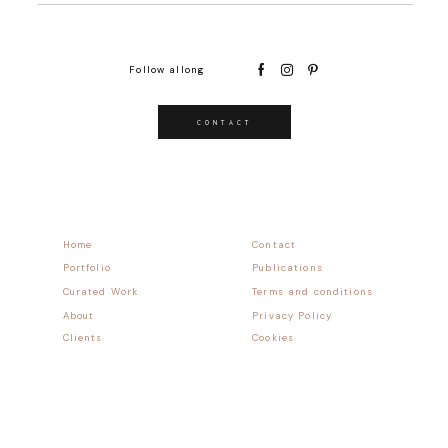
Follow allong
CONTACT
Home
Contact
Portfolio
Publications
Curated Work
Terms and conditions
About
Privacy Policy
Clients
Cookies