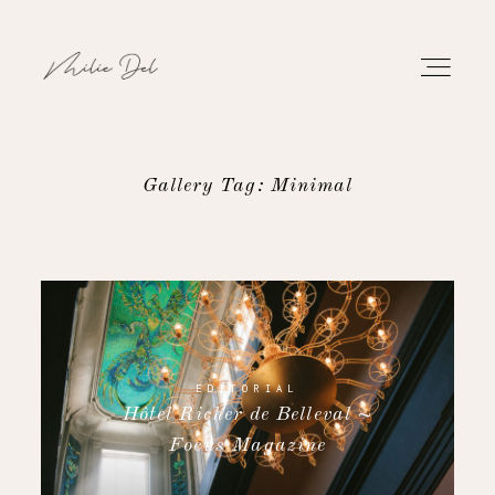
Gallery Tag: Minimal
PORTFOLIO
TRAVAUX
À PROPOS
EDITORIAL
Hôtel Richer de Belleval ~
CONTACT
Focus Magazine