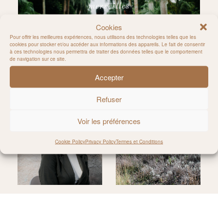
merveilles
Cookies
Pour offrir les meilleures expériences, nous utilisons des technologies telles que les
cookies pour stocker et/ou accéder aux informations des appareils. Le fait de consentir
à ces technologies nous permettra de traiter des données telles que le comportement
de navigation sur ce site.
Accepter
Rejoignez-moi sur Instagram
Refuser
Voir les préférences
Cookie Policy
Privacy Policy
Termes et Conditions
@MILIE_DEL