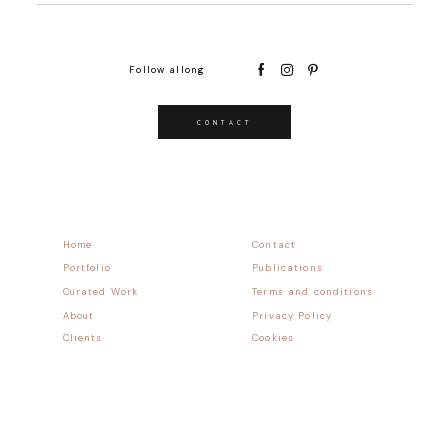
Follow allong
CONTACT
Home
Contact
Portfolio
Publications
Curated Work
Terms and conditions
About
Privacy Policy
Clients
Cookies