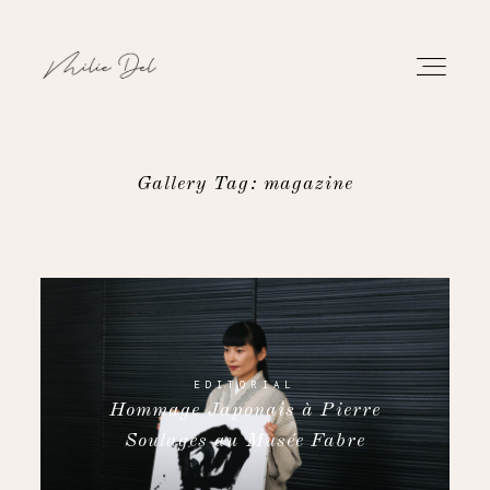
Gallery Tag: magazine
PORTFOLIO
TRAVAUX
À PROPOS
EDITORIAL
Hommage Japonais à Pierre
CONTACT
Soulages au Musée Fabre