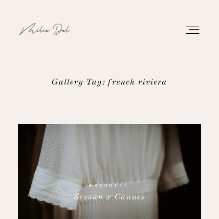
Gallery Tag: french riviera
PORTFOLIO
TRAVAUX
À PROPOS
CONTACT
BRANDING
Sessùn x Cannes