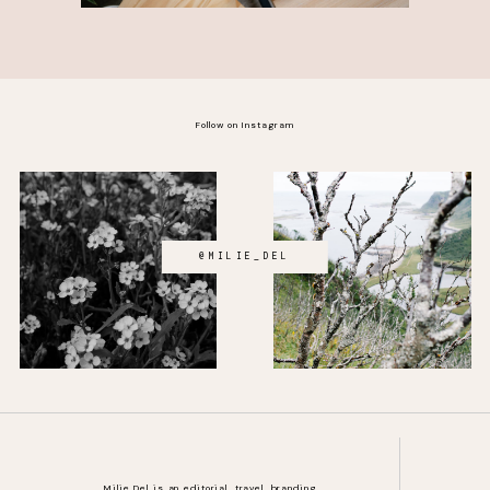
Follow on Instagram
@MILIE_DEL
Milie Del is an editorial, travel, branding