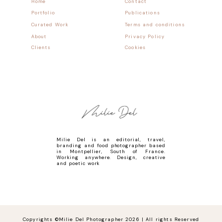
Home
Contact
Portfolio
Publications
Curated Work
Terms and conditions
About
Privacy Policy
Clients
Cookies
Milie Del is an editorial, travel,
branding and food photographer based
in Montpellier, South of France.
Working anywhere. Design, creative
and poetic work
Copyrights ©Milie Del Photographer 2026 | All rights Reserved