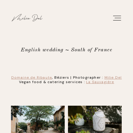
English wedding ~ South of France
PORTFOLIO
Domaine de Ribaute
, Béziers | Photographer :
Milie Del
WORK
Vegan food &
catering services
:
La Sauvagière
ABOUT
CONTACT