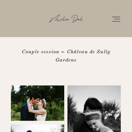
Couple session ~ Château de Sully
HOME
Gardens
PORTFOLIO
GALLERIES
INFOS
CONTACT