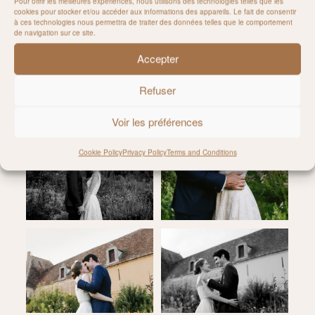
Pour offrir les meilleures expériences, nous utilisons des technologies telles que les
cookies pour stocker et/ou accéder aux informations des appareils. Le fait de consentir
à ces technologies nous permettra de traiter des données telles que le comportement
de navigation sur ce site.
Accepter
Refuser
Voir les préférences
Cookie Policy
Privacy Policy
Terms and Conditions