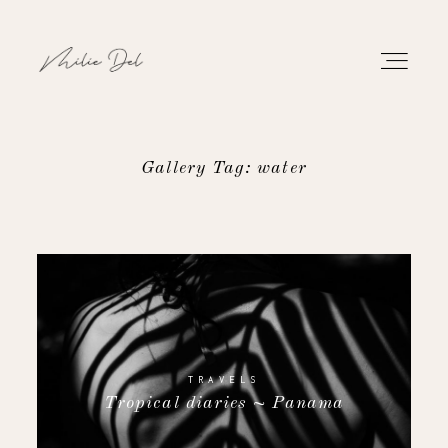
Gallery Tag: water
PORTFOLIO
WORK
ABOUT
CONTACT
TRAVELS
Tropical diaries ~ Panama