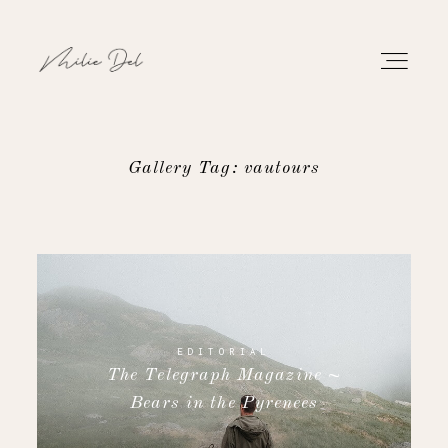
Gallery Tag: vautours
PORTFOLIO
WORK
ABOUT
EDITORIAL
The Telegraph Magazine ~
CONTACT
Bears in the Pyrenees