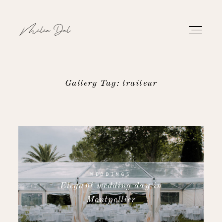
Gallery Tag: traiteur
PORTFOLIO
WORK
ABOUT
WEDDINGS
Elegant wedding day in
CONTACT
Montpellier