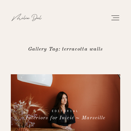
Gallery Tag: terracotta walls
PORTFOLIO
WORK
ABOUT
CONTACT
EDITORIAL
Interiors for Inicié ~ Marseille