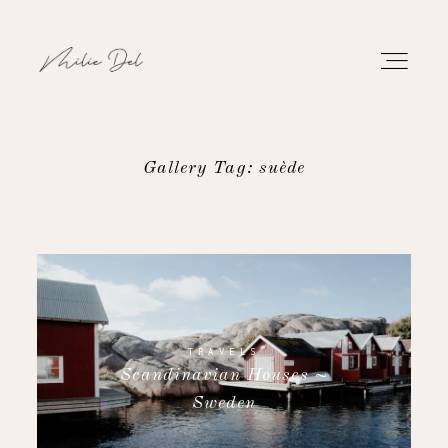
Gallery Tag: suède
PORTFOLIO
WORK
ABOUT
TRAVELS
Scandinavian Houses ~
CONTACT
Sweden