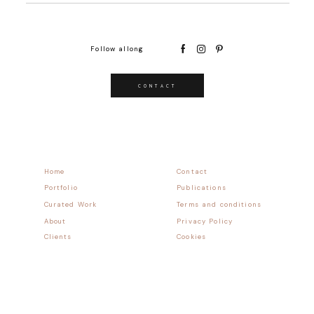
Follow allong
CONTACT
Home
Contact
Portfolio
Publications
Curated Work
Terms and conditions
About
Privacy Policy
Clients
Cookies