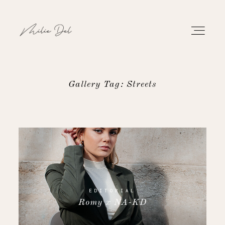
Gallery Tag: Streets
PORTFOLIO
WORK
ABOUT
CONTACT
EDITORIAL
Romy x NA-KD