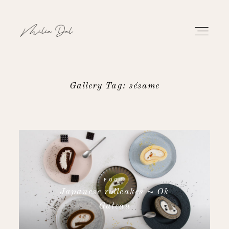
Gallery Tag: sésame
PORTFOLIO
WORK
ABOUT
FOOD
Japanese rollcakes ~ Ok
CONTACT
Gateau