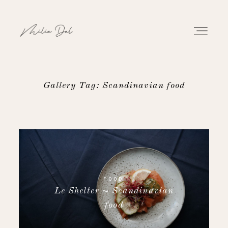
Gallery Tag: Scandinavian food
PORTFOLIO
WORK
ABOUT
FOOD
Le Shelter ~ Scandinavian
CONTACT
food