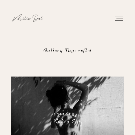
Gallery Tag: reflet
PORTFOLIO
WORK
ABOUT
CONTACT
EDITORIAL
Naked Sun