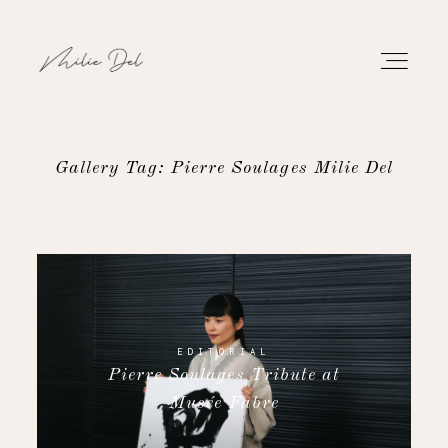
Gallery Tag: Pierre Soulages Milie Del
PORTFOLIO
WORK
ABOUT
EDITORIAL
Pierre Soulages Tribute at
CONTACT
Musée Fabre