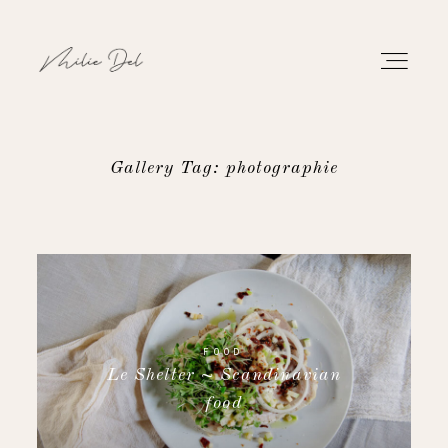
Gallery Tag: photographie
PORTFOLIO
WORK
ABOUT
FOOD
Le Shelter ~ Scandinavian
CONTACT
food