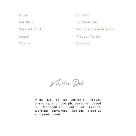
Home
Contact
Portfolio
Publications
Curated Work
Terms and conditions
About
Privacy Policy
Clients
Cookies
Milie Del is an editorial, travel,
branding and food photographer based
in Montpellier, South of France.
Working anywhere. Design, creative
and poetic work