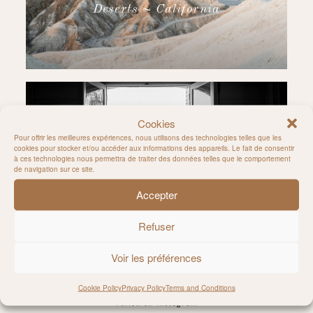
Deserts ~ California
Cookies
Pour offrir les meilleures expériences, nous utilisons des technologies telles que les
cookies pour stocker et/ou accéder aux informations des appareils. Le fait de consentir
WEDDINGS
à ces technologies nous permettra de traiter des données telles que le comportement
Stunning modern bride and
de navigation sur ce site.
groom’s wedding in Isère
Accepter
Refuser
Voir les préférences
Cookie Policy
Privacy Policy
Terms and Conditions
Follow on Instagram