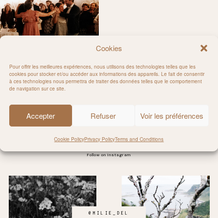
Cookies
Pour offrir les meilleures expériences, nous utilisons des technologies telles que les
cookies pour stocker et/ou accéder aux informations des appareils. Le fait de consentir
à ces technologies nous permettra de traiter des données telles que le comportement
ng day
de navigation sur ce site.
Accepter
Refuser
Voir les préférences
Cookie Policy
Privacy Policy
Terms and Conditions
Follow on Instagram
@MILIE_DEL