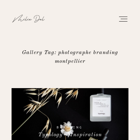
Gallery Tag: photographe branding
montpellier
PORTFOLIO
WORK
ABOUT
CONTACT
BRANDING
Typology ~ Inspiration