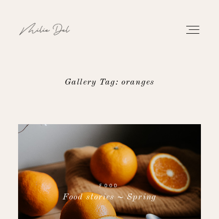
Gallery Tag: oranges
PORTFOLIO
WORK
ABOUT
CONTACT
FOOD
Food stories ~ Spring