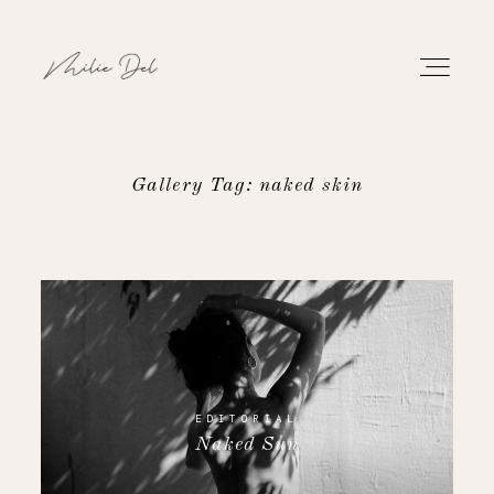
Gallery Tag: naked skin
PORTFOLIO
WORK
ABOUT
CONTACT
EDITORIAL
Naked Sun