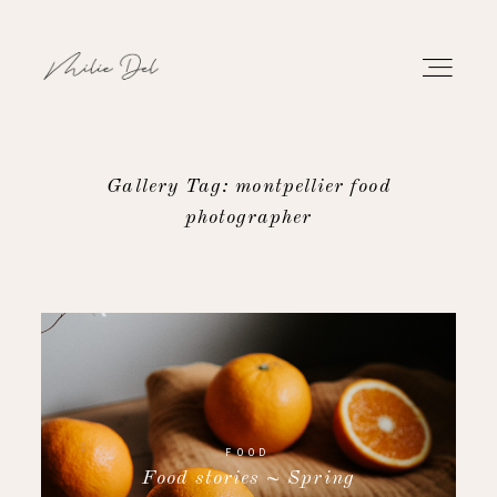
Gallery Tag: montpellier food
photographer
PORTFOLIO
WORK
ABOUT
CONTACT
FOOD
Food stories ~ Spring