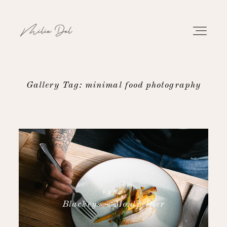
Gallery Tag: minimal food photography
PORTFOLIO
WORK
ABOUT
CONTACT
FOOD
Blackeys ~ Montpellier