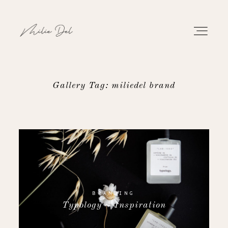
Gallery Tag: miliedel brand
PORTFOLIO
WORK
ABOUT
CONTACT
BRANDING
Typology ~ Inspiration