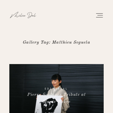
Gallery Tag: Matthieu Seguela
PORTFOLIO
WORK
ABOUT
EDITORIAL
Pierre Soulages Tribute at
CONTACT
Musée Fabre