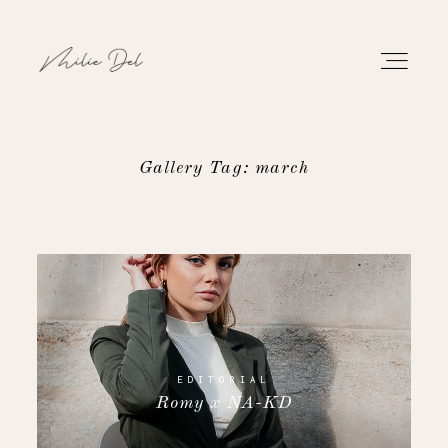
Gallery Tag: march
PORTFOLIO
WORK
ABOUT
CONTACT
EDITORIAL
Romy x NA-KD