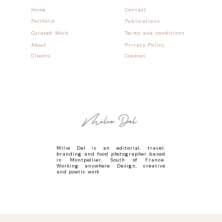
Home
Contact
Portfolio
Publications
Curated Work
Terms and conditions
About
Privacy Policy
Clients
Cookies
Milie Del is an editorial, travel,
branding and food photographer based
in Montpellier, South of France.
Working anywhere. Design, creative
and poetic work