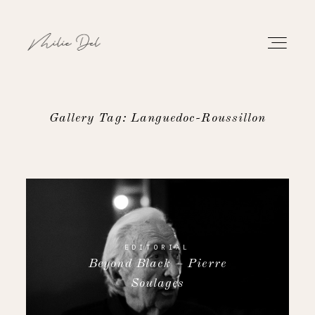
Gallery Tag: Languedoc-Roussillon
PORTFOLIO
WORK
ABOUT
EDITORIAL
Beyond Black – Pierre
CONTACT
Soulages