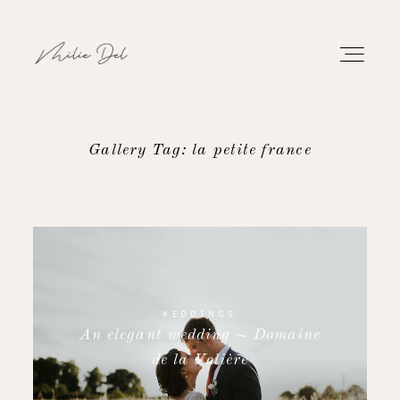
Gallery Tag: la petite france
PORTFOLIO
WORK
ABOUT
WEDDINGS
An elegant wedding ~ Domaine
CONTACT
de la Volière