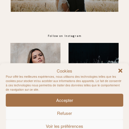
Follow on Instagram
@MILIE_DEL
Cookies
Pour offrir les meilleures expériences, nous utilisons des technologies telles que les
cookies pour stocker et/ou accéder aux informations des appareils. Le fait de consentir
à ces technologies nous permettra de traiter des données telles que le comportement
de navigation sur ce site.
Accepter
Refuser
Voir les préférences