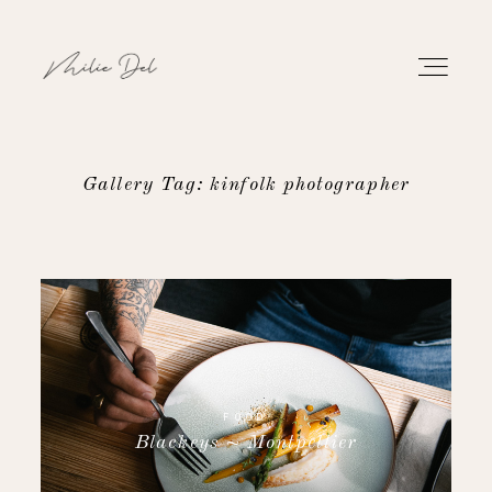
Gallery Tag: kinfolk photographer
PORTFOLIO
WORK
ABOUT
CONTACT
FOOD
Blackeys ~ Montpellier