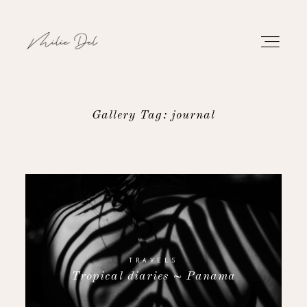
Gallery Tag: journal
PORTFOLIO
WORK
ABOUT
CONTACT
TRAVELS
Tropical diaries ~ Panama